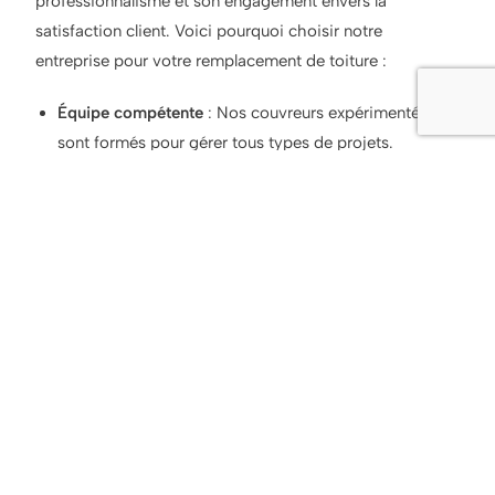
professionnalisme et son engagement envers la
satisfaction client. Voici pourquoi choisir notre
entreprise pour votre remplacement de toiture :
Équipe compétente
: Nos couvreurs expérimentés
sont formés pour gérer tous types de projets.
Matériaux de qualité
: Nous travaillons uniquement
avec des fournisseurs reconnus pour garantir la
qualité et la durabilité de vos matériaux de toiture.
Suivi après-vente
: Nous assurons un suivi régulier
après l’installation pour vérifier la performance de
votre toiture et vous apporter des solutions en cas de
besoin.
Un remplacement de toiture à faire près
de Mons-en-Barœul ?