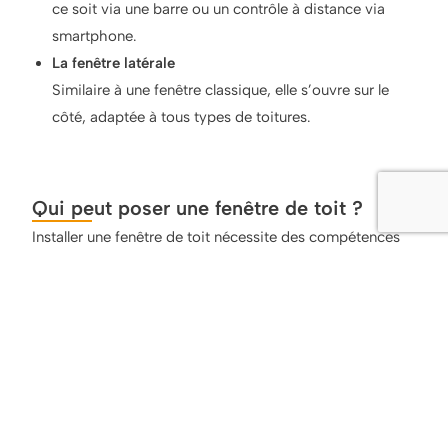
ce soit via une barre ou un contrôle à distance via
smartphone.
La fenêtre latérale
Similaire à une fenêtre classique, elle s’ouvre sur le
côté, adaptée à tous types de toitures.
Qui peut poser une fenêtre de toit ?
Installer une fenêtre de toit nécessite des compétences
spécifiques. À moins d’être un bon bricoleur, il est
conseillé de faire appel à un professionnel pour assurer
une installation correcte et sécurisée.
Chez
Antoine Couverture
, nos experts réalisent
l’installation de vos fenêtres de toit dans les règles de
l’art. Nous garantissons un travail soigné, rapide et
conforme aux normes pour vous offrir une solution