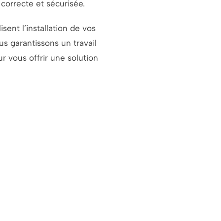
 correcte et sécurisée.
isent l’installation de vos
ous garantissons un travail
 vous offrir une solution
d'un poseur de Velux près de C
ur des travaux de qualité. Contactez-nous dès aujourd’hu
CONTACT