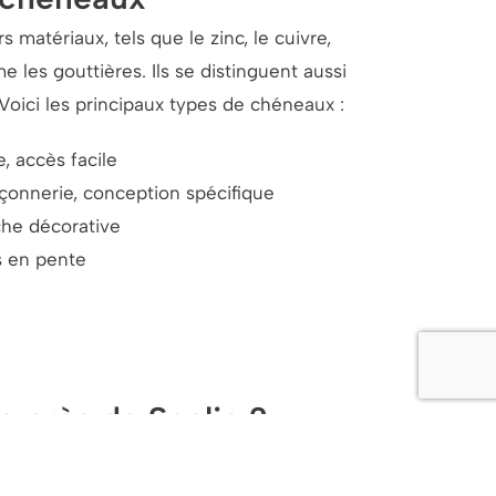
 matériaux, tels que le zinc, le cuivre,
e les gouttières. Ils se distinguent aussi
. Voici les principaux types de chéneaux :
, accès facile
çonnerie, conception spécifique
che décorative
s en pente
 près de Seclin ?
i pour un devis gratuit et personnalisé !