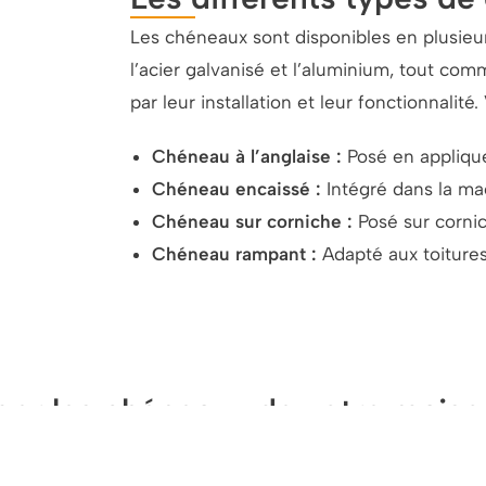
Les chéneaux sont disponibles en plusieurs
l’acier galvanisé et l’aluminium, tout comm
par leur installation et leur fonctionnalité
Chéneau à l’anglaise :
P
osé en applique
Chéneau encaissé :
Intégré dans la ma
Chéneau sur corniche :
P
osé sur corni
Chéneau rampant :
Adapté aux toiture
er les chéneaux de votre maison
ur des travaux de qualité. Contactez-nous dès aujourd’hu