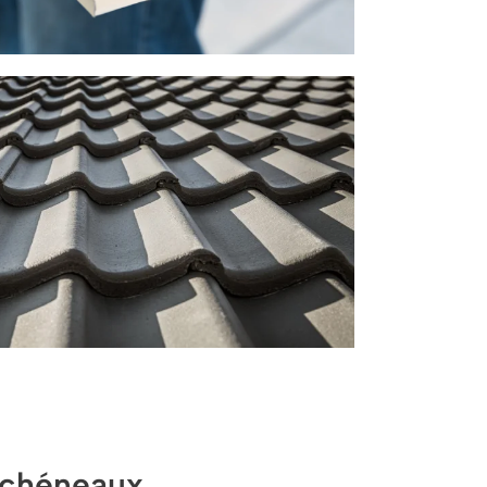
e chéneaux