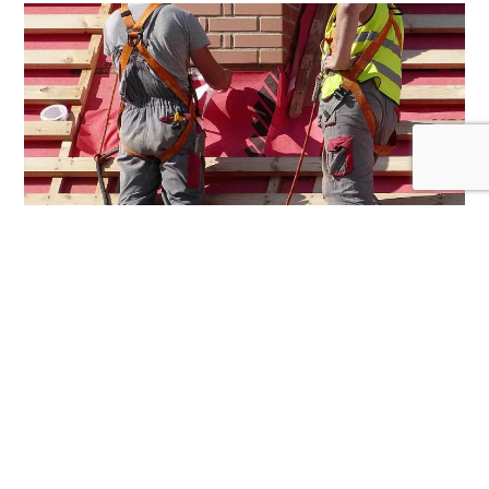
Faire appel à Antoine Couverture près de
Hem
Choisir
Antoine Couverture
, c’est opter pour un service
professionnel et de qualité pour tous vos travaux de
toiture à Hem. Notre équipe d’experts couvreurs met son
savoir-faire à votre service, que ce soit pour la pose, la
rénovation ou l’entretien de votre toiture.
Nous vous offrons une prise en charge